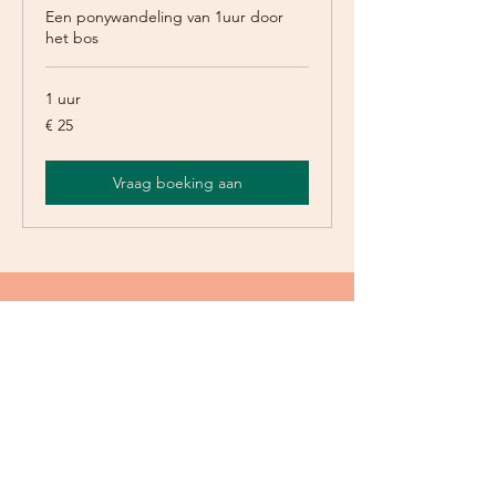
Een ponywandeling van 1uur door
het bos
1 uur
25
€ 25
euro
Vraag boeking aan