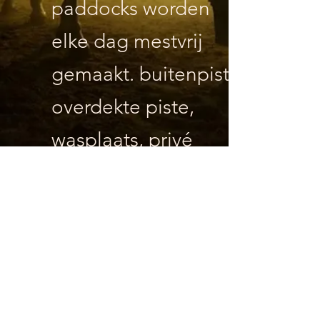
paddocks worden
elke dag mestvrij
gemaakt. buitenpiste,
overdekte piste,
wasplaats, privé
cafetaria aanwezig.
Informeer voor
verdere info.